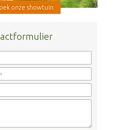
oek onze showtuin
actformulier