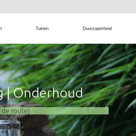
n
Tuinen
Duurzaamheid
g | Onderhoud
 de route)