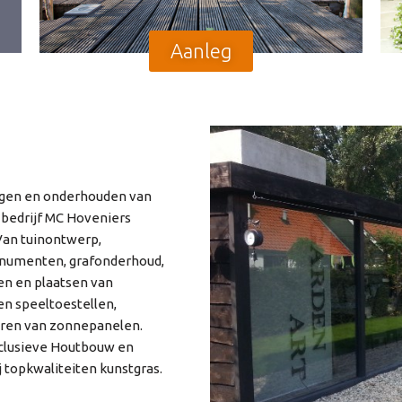
Aanleg
eggen en onderhouden van
s bedrijf MC Hoveniers
Van tuinontwerp,
onumenten, grafonderhoud,
en en plaatsen van
en speeltoestellen,
leren van zonnepanelen.
xclusieve Houtbouw en
 topkwaliteiten kunstgras.