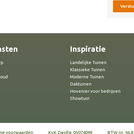
Verstu
nsten
Inspiratie
rp
Landelijke Tuinen
Klassieke Tuinen
houd
Moderne Tuinen
Daktuinen
Hovenier voor bedrijven
Showtuin
ne voorwaarden
KvK Zwolle: 05074098
BTW nr.: NL