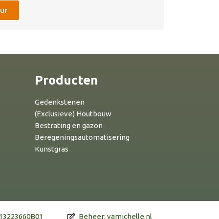
ur
Producten
Gedenkstenen
(Exclusieve) Houtbouw
Bestrating en gazon
Beregeningsautomatisering
Kunstgras
813223660B01
Beheer: vamichelle.nl