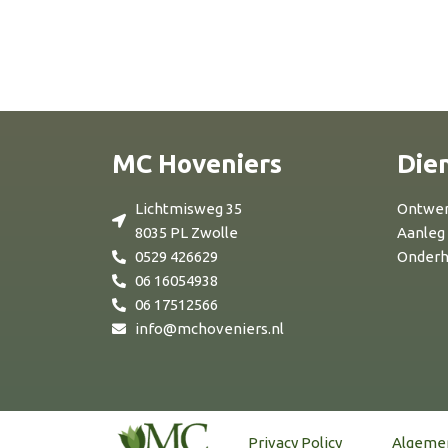
MC Hoveniers
Die
Lichtmisweg 35
Ontwe
8035 PL Zwolle
Aanleg
0529 426629
Onder
06 16054938
06 17512566
info@mchoveniers.nl
Privacy Policy
Algeme