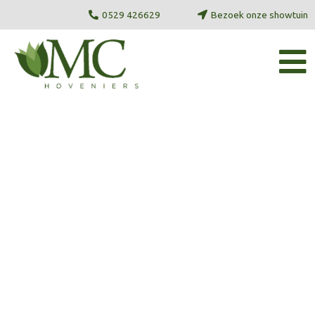
Ga
0529 426629
Bezoek onze showtuin
naar
de
inhoud
Showtuin