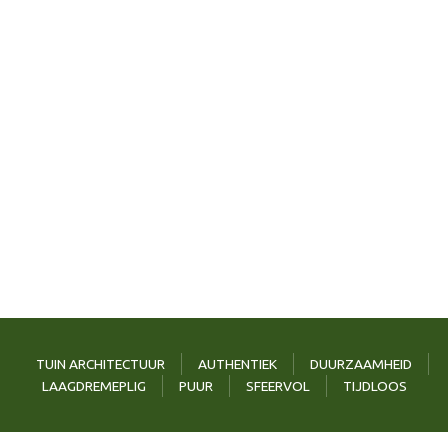
Lorem Ipsum
TUIN ARCHITECTUUR
AUTHENTIEK
DUURZAAMHEID
LAAGDREMEPLIG
PUUR
SFEERVOL
TIJDLOOS