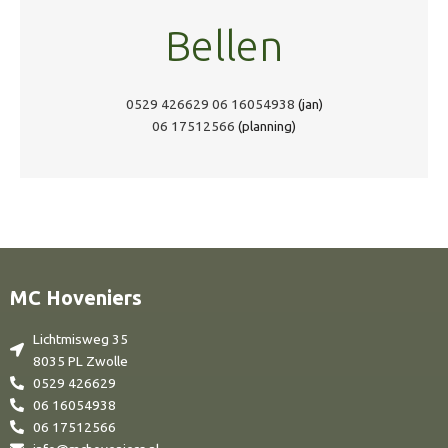
Bellen
0529 426629
06 16054938
(jan)
06 17512566
(planning)
MC Hoveniers
Lichtmisweg 35
8035 PL Zwolle
0529 426629
06 16054938
06 17512566